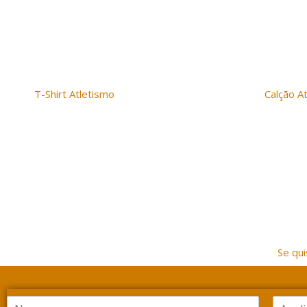
T-Shirt Atletismo
Calção A
Pacto, ONE
Pacto, 
Se qu
N