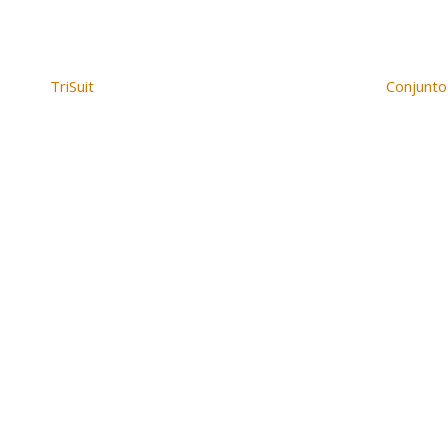
TriSuit
Conjunto
Pacto
Pacto, 