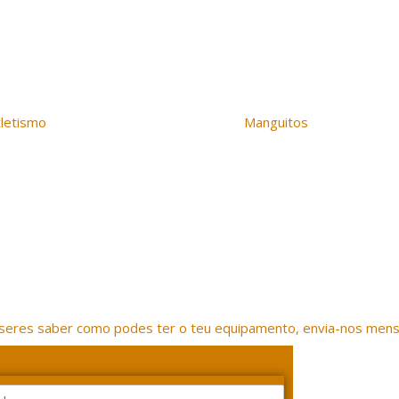
tletismo
Manguitos
TEAM PRO
Pacto
iseres saber como podes ter o teu equipamento, envia-nos men