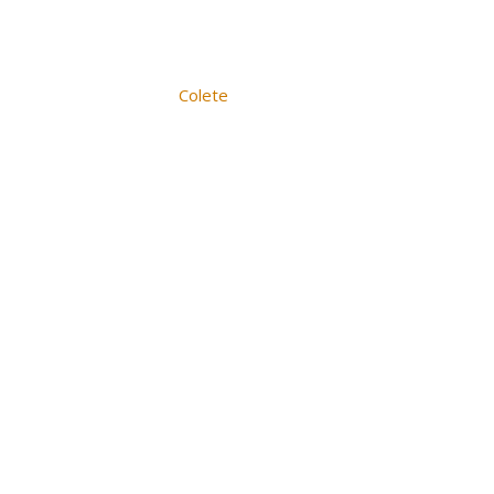
Colete
Pacto, EVO